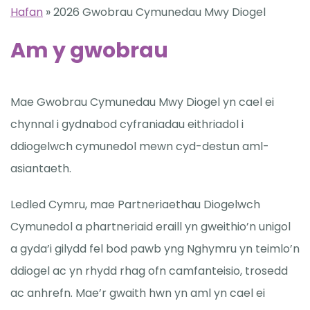
Hafan
»
2026 Gwobrau Cymunedau Mwy Diogel
Am y gwobrau
Mae Gwobrau Cymunedau Mwy Diogel yn cael ei
chynnal i gydnabod cyfraniadau eithriadol i
ddiogelwch cymunedol mewn cyd-destun aml-
asiantaeth.
Ledled Cymru, mae Partneriaethau Diogelwch
Cymunedol a phartneriaid eraill yn gweithio’n unigol
a gyda’i gilydd fel bod pawb yng Nghymru yn teimlo’n
ddiogel ac yn rhydd rhag ofn camfanteisio, trosedd
ac anhrefn. Mae’r gwaith hwn yn aml yn cael ei