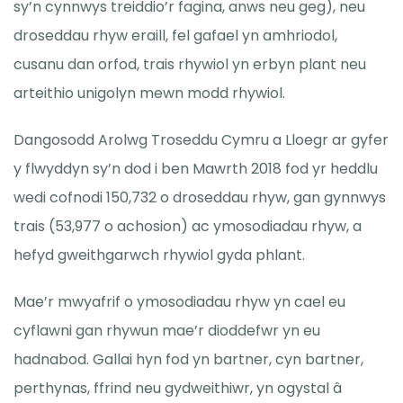
sy’n cynnwys treiddio’r fagina, anws neu geg), neu
droseddau rhyw eraill, fel gafael yn amhriodol,
cusanu dan orfod, trais rhywiol yn erbyn plant neu
arteithio unigolyn mewn modd rhywiol.
Dangosodd Arolwg Troseddu Cymru a Lloegr ar gyfer
y flwyddyn sy’n dod i ben Mawrth 2018 fod yr heddlu
wedi cofnodi 150,732 o droseddau rhyw, gan gynnwys
trais (53,977 o achosion) ac ymosodiadau rhyw, a
hefyd gweithgarwch rhywiol gyda phlant.
Mae’r mwyafrif o ymosodiadau rhyw yn cael eu
cyflawni gan rhywun mae’r dioddefwr yn eu
hadnabod. Gallai hyn fod yn bartner, cyn bartner,
perthynas, ffrind neu gydweithiwr, yn ogystal â