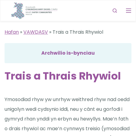
Hafan
»
VAWDASV
»
Trais a Thrais Rhywiol
Archwilio is-bynciau
Trais a Thrais Rhywiol
Ymosodiad rhyw yw unrhyw weithred rhyw nad oedd
unigolyn wedi cydsynio iddi, neu y cânt eu gorfodi i
gymryd rhan ynddi yn erbyn eu hewyllys. Mae’n fath
o drais rhywiol ac mae’n cynnwys treisio (ymosodiad