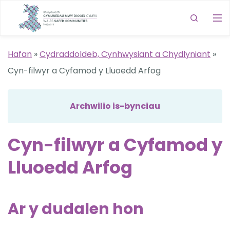
Hafan
»
Cydraddoldeb, Cynhwysiant a Chydlyniant
»
Cyn-filwyr a Cyfamod y Lluoedd Arfog
Archwilio is-bynciau
Cyn-filwyr a Cyfamod y
Lluoedd Arfog
Ar y dudalen hon