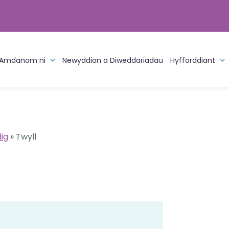
Amdanom ni
Newyddion a Diweddariadau
Hyfforddiant
dig
»
Twyll