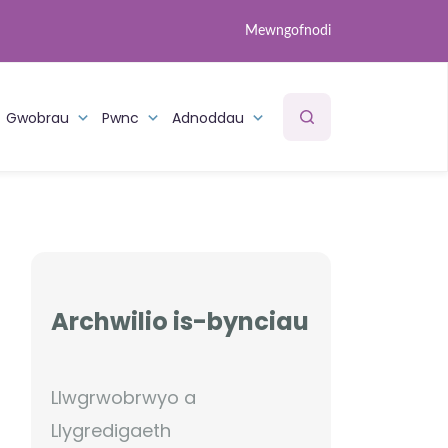
Mewngofnodi
Gwobrau
Pwnc
Adnoddau
Archwilio is-bynciau
Llwgrwobrwyo a
Llygredigaeth