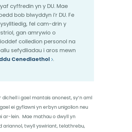
wyaf cyffredin yn y DU. Mae
noedd bob blwyddyn i’r DU. Fe
ysylltiedig, fel cam-drin y
istriol, gan amrywio o
ioddef colledion personol na
ar allu sefydliadau i aros mewn
eddu Cenedlaethol
.
r dichell i gael mantais anonest, sy’n aml
l gael ei gyflawni yn erbyn unigolion neu
ni ar-lein. Mae mathau o dwyll yn
riannol, twyll yswiriant, telathrebu,