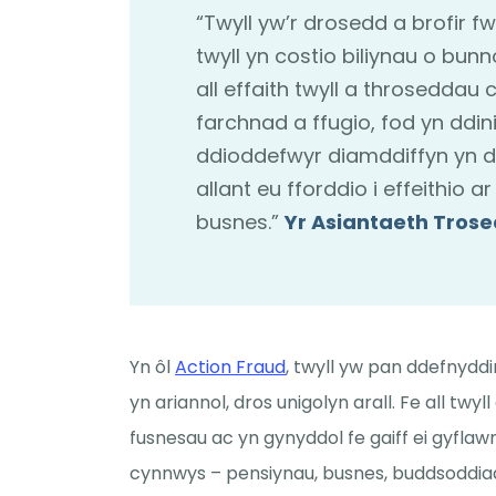
“Twyll yw’r drosedd a brofir f
twyll yn costio biliynau o bun
all effaith twyll a throseddau c
farchnad a ffugio, fod yn ddin
ddioddefwyr diamddiffyn yn d
allant eu fforddio i effeithio 
busnes.”
Yr Asiantaeth Tros
Yn ôl
Action Fraud
, twyll yw pan ddefnyddi
yn ariannol, dros unigolyn arall. Fe all twyl
fusnesau ac yn gynyddol fe gaiff ei gyflaw
cynnwys – pensiynau, busnes, buddsoddiad a