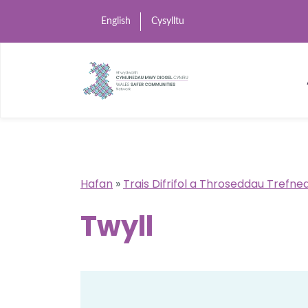
English
Cysylltu
Hafan
»
Trais Difrifol a Throseddau Trefne
Twyll