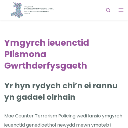
Ymgyrch ieuenctid
Plismona
Gwrthderfysgaeth
Yr hyn rydych chi’n ei rannu
yn gadael olrhain
Mae Counter Terrorism Policing wedi lansio ymgyrch
ieuenctid genedlaethol newydd mewn ymateb i