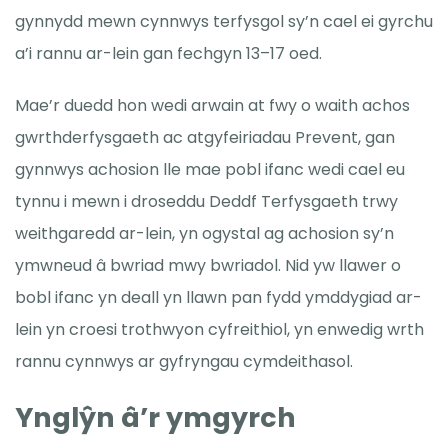
gynnydd mewn cynnwys terfysgol sy’n cael ei gyrchu
a’i rannu ar-lein gan fechgyn 13–17 oed.
Mae’r duedd hon wedi arwain at fwy o waith achos
gwrthderfysgaeth ac atgyfeiriadau Prevent, gan
gynnwys achosion lle mae pobl ifanc wedi cael eu
tynnu i mewn i droseddu Deddf Terfysgaeth trwy
weithgaredd ar-lein, yn ogystal ag achosion sy’n
ymwneud â bwriad mwy bwriadol. Nid yw llawer o
bobl ifanc yn deall yn llawn pan fydd ymddygiad ar-
lein yn croesi trothwyon cyfreithiol, yn enwedig wrth
rannu cynnwys ar gyfryngau cymdeithasol.
Ynglŷn â’r ymgyrch