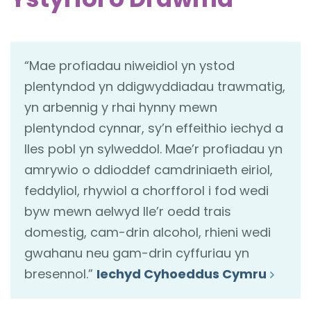
“Mae profiadau niweidiol yn ystod
plentyndod yn ddigwyddiadau trawmatig,
yn arbennig y rhai hynny mewn
plentyndod cynnar, sy’n effeithio iechyd a
lles pobl yn sylweddol. Mae’r profiadau yn
amrywio o ddioddef camdriniaeth eiriol,
feddyliol, rhywiol a chorfforol i fod wedi
byw mewn aelwyd lle’r oedd trais
domestig, cam-drin alcohol, rhieni wedi
gwahanu neu gam-drin cyffuriau yn
bresennol.”
Iechyd Cyhoeddus Cymru