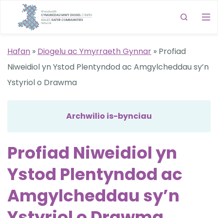
Hafan
»
Diogelu ac Ymyrraeth Gynnar
»
Profiad
Niweidiol yn Ystod Plentyndod ac Amgylcheddau sy’n
Ystyriol o Drawma
Archwilio is-bynciau
Profiad Niweidiol yn
Ystod Plentyndod ac
Amgylcheddau sy’n
Ystyriol o Drawma