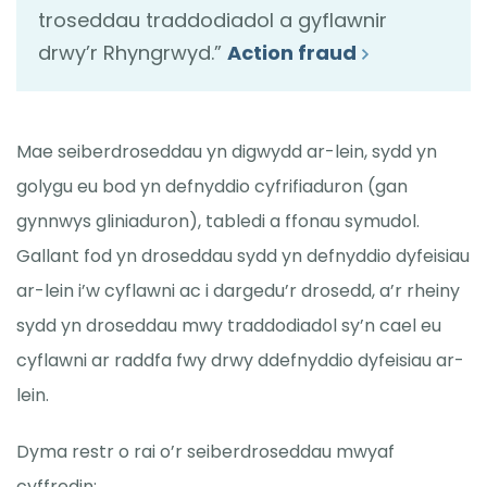
troseddau traddodiadol a gyflawnir
drwy’r Rhyngrwyd.”
Action fraud
Mae seiberdroseddau yn digwydd ar-lein, sydd yn
golygu eu bod yn defnyddio cyfrifiaduron (gan
gynnwys gliniaduron), tabledi a ffonau symudol.
Gallant fod yn droseddau sydd yn defnyddio dyfeisiau
ar-lein i’w cyflawni ac i dargedu’r drosedd, a’r rheiny
sydd yn droseddau mwy traddodiadol sy’n cael eu
cyflawni ar raddfa fwy drwy ddefnyddio dyfeisiau ar-
lein.
Dyma restr o rai o’r seiberdroseddau mwyaf
cyffredin: