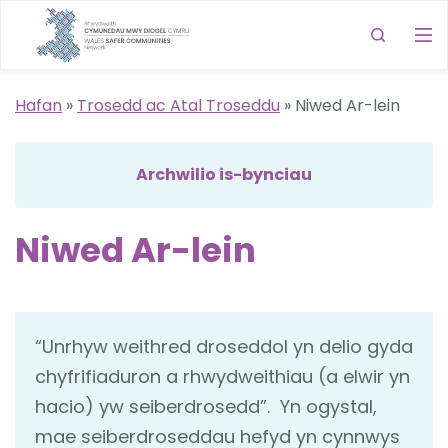
Hafan
»
Trosedd ac Atal Troseddu
»
Niwed Ar-lein
Archwilio is-bynciau
Niwed Ar-lein
“Unrhyw weithred droseddol yn delio gyda
chyfrifiaduron a rhwydweithiau (a elwir yn
hacio) yw seiberdrosedd”. Yn ogystal,
mae seiberdroseddau hefyd yn cynnwys