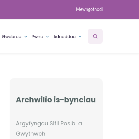
Mewngofnodi
Gwobrau
Pwnc
Adnoddau
Archwilio is-bynciau
Argyfyngau Sifil Posibl a
Gwytnwch