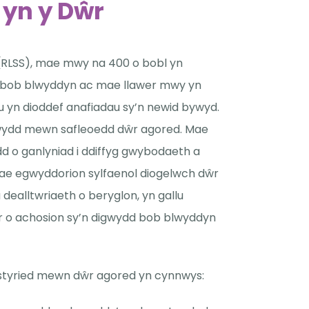
 yn y Dŵr
RLSS), mae mwy na 400 o bobl yn
n bob blwyddyn ac mae llawer mwy yn
u yn dioddef anafiadau sy’n newid bywyd.
wydd mewn safleoedd dŵr agored. Mae
d o ganlyniad i ddiffyg gwybodaeth a
Mae egwyddorion sylfaenol diogelwch dŵr
ealltwriaeth o beryglon, yn gallu
er o achosion sy’n digwydd bob blwyddyn
styried mewn dŵr agored yn cynnwys: